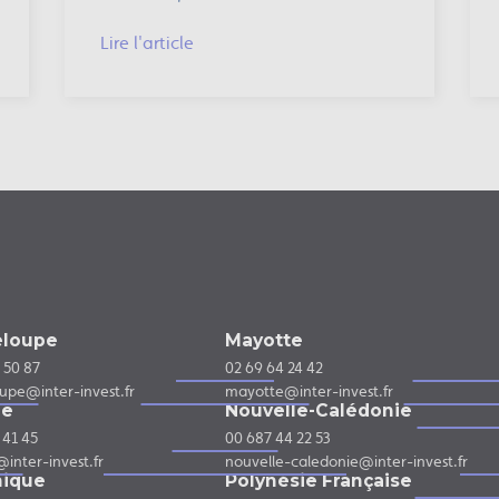
Lire l'article
loupe
Mayotte
 50 87
02 69 64 24 42
upe@inter-invest.fr
mayotte@inter-invest.fr
ne
Nouvelle-Calédonie
 41 45
00 687 44 22 53
inter-invest.fr
nouvelle-caledonie@inter-invest.fr
nique
Polynésie Française