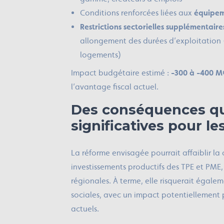
Conditions renforcées liées aux
équipeme
Restrictions sectorielles supplémentaire
allongement des durées d’exploitation (
logements)
Impact budgétaire estimé :
-300 à -400 M
l’avantage fiscal actuel.
Des conséquences qui
significatives pour le
La réforme envisagée pourrait affaiblir la c
investissements productifs des TPE et PME, e
régionales. À terme, elle risquerait égale
sociales, avec un impact potentiellement pl
actuels.