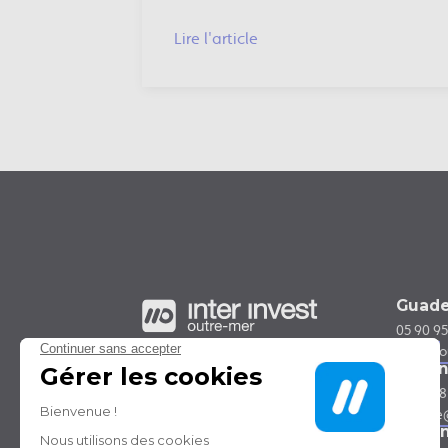
Lire l'article
Guade
05 90 95
guadelo
Guya
05 94 28
guyane@
Marti