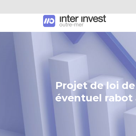
Projet de loi d
éventuel rabot 