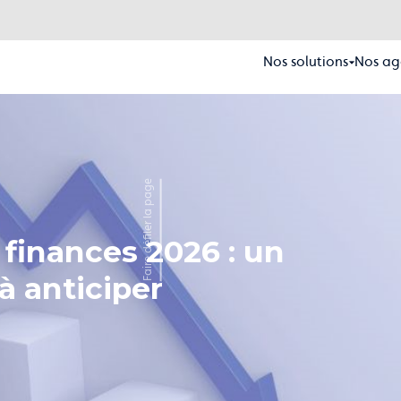
Nos solutions
Nos ag
Faire défiler la page
e finances 2026 : un
à anticiper