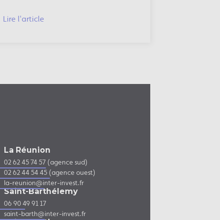
Lire l'article
La Réunion
02 62 45 74 57 (agence sud)
02 62 44 54 45 (agence ouest)
la-reunion@inter-invest.fr
Saint-Barthélemy
06 90 49 91 17
saint-barth@inter-invest.fr