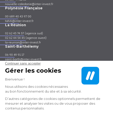
nouvelle-caledonie@inter-invest.fr
Polynésie Française
00 689 40 43 97 00
tahiti@inter-invest.fr
La Réunion
02 62 45 74 57 (agence sud)
02 62 44 54 45 (agence ouest)
la-reunion@inter-invest.fr
Saint-Barthélemy
06 90 49 91 17
saint-barth@inter-invest.fr
Saint-Martin
06 90 41 64 55
saint-martin@inter-invest.fr