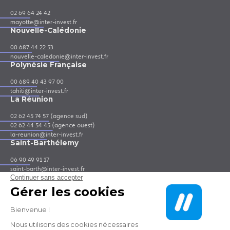
02 69 64 24 42
mayotte@inter-invest.fr
Nouvelle-Calédonie
00 687 44 22 53
nouvelle-caledonie@inter-invest.fr
Polynésie Française
00 689 40 43 97 00
tahiti@inter-invest.fr
La Réunion
02 62 45 74 57 (agence sud)
02 62 44 54 45 (agence ouest)
la-reunion@inter-invest.fr
Saint-Barthélemy
06 90 49 91 17
saint-barth@inter-invest.fr
Saint-Martin
06 90 41 64 55
saint-martin@inter-invest.fr