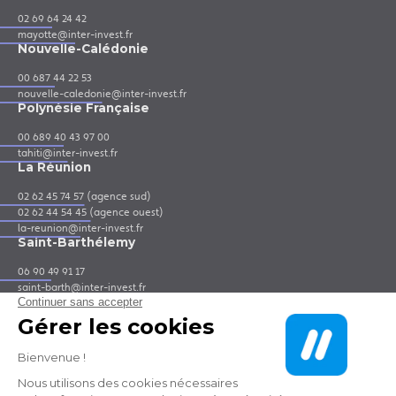
02 69 64 24 42
mayotte@inter-invest.fr
Nouvelle-Calédonie
00 687 44 22 53
nouvelle-caledonie@inter-invest.fr
Polynésie Française
00 689 40 43 97 00
tahiti@inter-invest.fr
La Réunion
02 62 45 74 57 (agence sud)
02 62 44 54 45 (agence ouest)
la-reunion@inter-invest.fr
Saint-Barthélemy
06 90 49 91 17
saint-barth@inter-invest.fr
Saint-Martin
06 90 41 64 55
saint-martin@inter-invest.fr