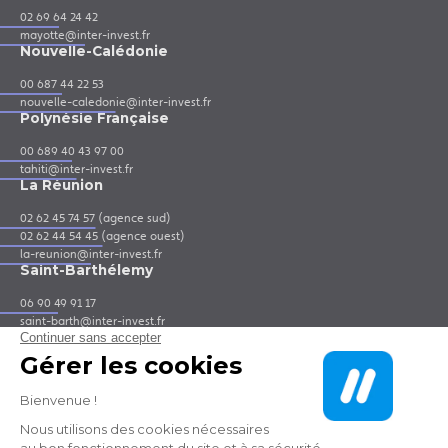
02 69 64 24 42
mayotte@inter-invest.fr
Nouvelle-Calédonie
00 687 44 22 53
nouvelle-caledonie@inter-invest.fr
Polynésie Française
00 689 40 43 97 00
tahiti@inter-invest.fr
La Réunion
02 62 45 74 57 (agence sud)
02 62 44 54 45 (agence ouest)
la-reunion@inter-invest.fr
Saint-Barthélemy
06 90 49 91 17
saint-barth@inter-invest.fr
Saint-Martin
06 90 41 64 55
saint-martin@inter-invest.fr