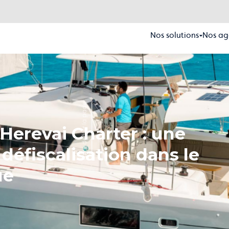
Nos solutions
Nos ag
Faire défiler la page
erevai Charter : une
défiscalisation dans le
ue