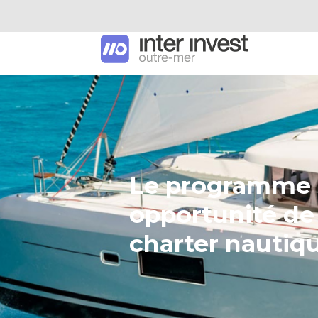
Le programme H
opportunité de 
charter nautiq