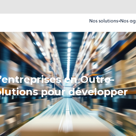
Nos solutions
Nos ag
Faire défiler la page
entreprises en Outre-
olutions pour développer