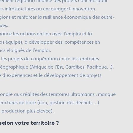
ment régional) finance des projets concrets pour
es infrastructures ou encourager l’innovation.
 régions et renforcer la résilience économique des outre-
ues.
ance les actions en lien avec l’emploi et la
 vos équipes, à développer des compétences en
lics éloignés de l’emploi.
les projets de coopération entre les territoires
géographique (Afrique de l’Est, Caraïbes, Pacifique…).
age d’expériences et le développement de projets
ndre aux réalités des territoires ultramarins : manque
structures de base (eau, gestion des déchets …)
 production plus élevée).
elon votre territoire ?