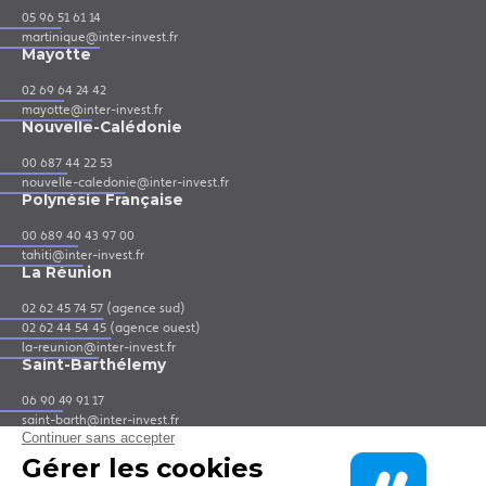
05 96 51 61 14
martinique@inter-invest.fr
Mayotte
02 69 64 24 42
mayotte@inter-invest.fr
Nouvelle-Calédonie
00 687 44 22 53
nouvelle-caledonie@inter-invest.fr
Polynésie Française
00 689 40 43 97 00
tahiti@inter-invest.fr
La Réunion
02 62 45 74 57 (agence sud)
02 62 44 54 45 (agence ouest)
la-reunion@inter-invest.fr
Saint-Barthélemy
06 90 49 91 17
saint-barth@inter-invest.fr
Saint-Martin
06 90 41 64 55